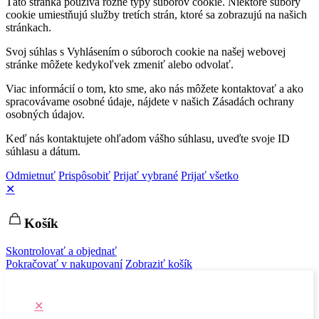
Táto stránka používa rôzne typy súborov cookie. Niektoré súbory
cookie umiestňujú služby tretích strán, ktoré sa zobrazujú na našich
stránkach.
Svoj súhlas s Vyhlásením o súboroch cookie na našej webovej
stránke môžete kedykoľvek zmeniť alebo odvolať.
Viac informácií o tom, kto sme, ako nás môžete kontaktovať a ako
spracovávame osobné údaje, nájdete v našich Zásadách ochrany
osobných údajov.
Keď nás kontaktujete ohľadom vášho súhlasu, uveďte svoje ID
súhlasu a dátum.
Odmietnuť
Prispôsobiť
Prijať vybrané
Prijať všetko
✕
Košík
Skontrolovať a objednať
Pokračovať v nakupovaní
Zobraziť košík
✕