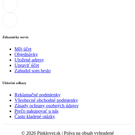
Zákaznícky servis
Môj účet
Objednávky
Uložené adresy
Upraviť účet
Zabudol som heslo
Užitočné odkazy
Reklamačné podmienky
Všeobecné obchodné podmienky
Zásady ochrany osobných údajov
Prečo nakupovať u nás
Často kladené otázky
© 2026 Pinklover.sk | Práva na obsah vyhradené