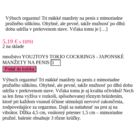
Výbuch orgazmu! Tri mäkké manžety na penis z mimoriadne
pružného silikónu. Ohybné, ale pevné, takže mužnosť po dlhú
dobu udržia v prekrvenom stave. Vďaka tomu je
[…]
5,19
€
s DPH
2 na sklade
množstvo YOU2TOYS TOKIO COCKRINGS - JAPONSKÉ
MANŽETY NA PENIS
Pridať do košíka
Výbuch orgazmu! Tri mäkké manžety na penis z mimoriadne
pružného silikónu. Ohybné, ale pevné, takže mužnosť po dlhú dobu
udržia v prekrvenom stave. Vďaka tomu je aj kvalita očividná! Nech
sa len žena vyžíva v rozkoši, spôsobovanej rôznym brázdením,
ktoré pri každom vsunutí účinne stimulujú nervové zakončenia,
zodpovedajúce za orgazmus. Dajú sa natiahnuť na prst aj na
vibrátor. Dĺžka 4,5 cm, vnútorný priemer 1,5 cm – mimoriadne
pružné, balenie obsahuje 3 rôzne krúžky.