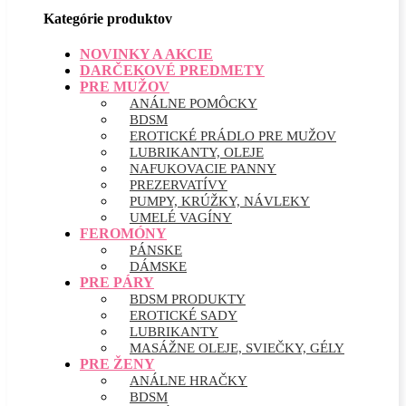
Kategórie produktov
NOVINKY A AKCIE
DARČEKOVÉ PREDMETY
PRE MUŽOV
ANÁLNE POMÔCKY
BDSM
EROTICKÉ PRÁDLO PRE MUŽOV
LUBRIKANTY, OLEJE
NAFUKOVACIE PANNY
PREZERVATÍVY
PUMPY, KRÚŽKY, NÁVLEKY
UMELÉ VAGÍNY
FEROMÓNY
PÁNSKE
DÁMSKE
PRE PÁRY
BDSM PRODUKTY
EROTICKÉ SADY
LUBRIKANTY
MASÁŽNE OLEJE, SVIEČKY, GÉLY
PRE ŽENY
ANÁLNE HRAČKY
BDSM