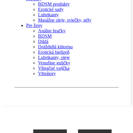
BDSM produkty
Erotické sady
Lubrikanty
Masážne oleje, sviečky, gély
Pre ženy
Análne hračky
BDSM
Dildá
Dráždidlá klitorisu
Erotická bielizeň
Lubrikanty, oleje
Venušine guličky
Vibračné vajíčka
Vibrátory