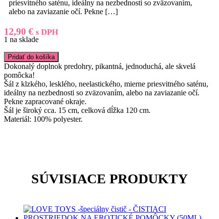
priesvitného saténu, ideálny na nezbednosti so zväzovaním,
alebo na zaviazanie očí. Pekne
[…]
12,90
€
s DPH
1 na sklade
množstvo
Pridať do košíka
BAD
Dokonalý doplnok predohry, pikantná, jednoduchá, ale skvelá
KITTY
pomôcka!
-
Šál z klzkého, lesklého, neelastického, mierne priesvitného saténu,
BONDAGE
ideálny na nezbednosti so zväzovaním, alebo na zaviazanie očí.
ŠÁL
Pekne zapracované okraje.
(ČIERNA)
Šál je široký cca. 15 cm, celková dĺžka 120 cm.
Materiál: 100% polyester.
SÚVISIACE PRODUKTY