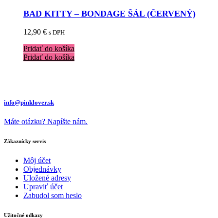
BAD KITTY – BONDAGE ŠÁL (ČERVENÝ)
12,90
€
s DPH
Pridať do košíka
Pridať do košíka
info@pinklover.sk
Máte otázku? Napíšte nám.
Zákaznícky servis
Môj účet
Objednávky
Uložené adresy
Upraviť účet
Zabudol som heslo
Užitočné odkazy