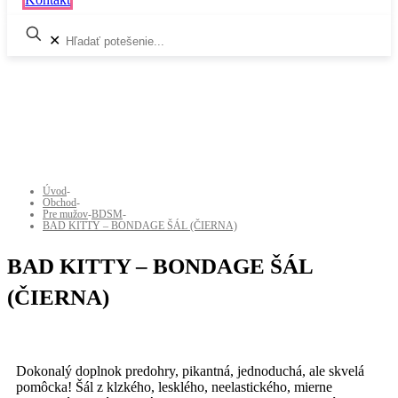
✕
Úvod
-
Obchod
-
Pre mužov
-
BDSM
-
BAD KITTY – BONDAGE ŠÁL (ČIERNA)
BAD KITTY – BONDAGE ŠÁL
(ČIERNA)
Dokonalý doplnok predohry, pikantná, jednoduchá, ale skvelá
pomôcka! Šál z klzkého, lesklého, neelastického, mierne