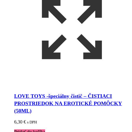
LOVE TOYS -špeciálny čistič – ČISTIACI
PROSTRIEDOK NA EROTICKÉ POMÔCKY
(50ML)
6,30
€
s DPH
Pridať do košíka