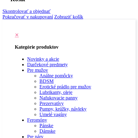
Skontrolovať a objednať
Pokračovať v nakupovaní
Zobraziť košík
✕
Kategórie produktov
Novinky a akcie
Darčekové predmety
Pre mužov
Análne pomôcky
BDSM
Erotické prádlo pre mužov
Lubrikanty, oleje
Nafukovacie panny
Prezervatívy
Pumpy, krúžky, návleky
Umelé vagíny
Feromóny
Pánske
Dámske
Pre páry