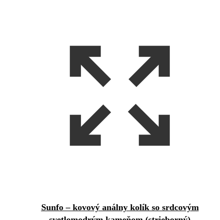
Sunfo – kovový análny kolík so srdcovým
svetlomodrým kameňom (strieborný)