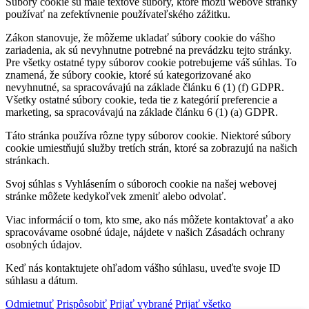
Súbory cookie sú malé textové súbory, ktoré môžu webové stránky
používať na zefektívnenie používateľského zážitku.
Zákon stanovuje, že môžeme ukladať súbory cookie do vášho
zariadenia, ak sú nevyhnutne potrebné na prevádzku tejto stránky.
Pre všetky ostatné typy súborov cookie potrebujeme váš súhlas. To
znamená, že súbory cookie, ktoré sú kategorizované ako
nevyhnutné, sa spracovávajú na základe článku 6 (1) (f) GDPR.
Všetky ostatné súbory cookie, teda tie z kategórií preferencie a
marketing, sa spracovávajú na základe článku 6 (1) (a) GDPR.
Táto stránka používa rôzne typy súborov cookie. Niektoré súbory
cookie umiestňujú služby tretích strán, ktoré sa zobrazujú na našich
stránkach.
Svoj súhlas s Vyhlásením o súboroch cookie na našej webovej
stránke môžete kedykoľvek zmeniť alebo odvolať.
Viac informácií o tom, kto sme, ako nás môžete kontaktovať a ako
spracovávame osobné údaje, nájdete v našich Zásadách ochrany
osobných údajov.
Keď nás kontaktujete ohľadom vášho súhlasu, uveďte svoje ID
súhlasu a dátum.
Odmietnuť
Prispôsobiť
Prijať vybrané
Prijať všetko