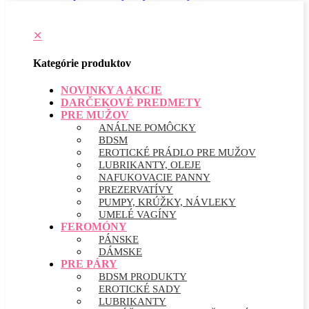
✕
Kategórie produktov
NOVINKY A AKCIE
DARČEKOVÉ PREDMETY
PRE MUŽOV
ANÁLNE POMÔCKY
BDSM
EROTICKÉ PRÁDLO PRE MUŽOV
LUBRIKANTY, OLEJE
NAFUKOVACIE PANNY
PREZERVATÍVY
PUMPY, KRÚŽKY, NÁVLEKY
UMELÉ VAGÍNY
FEROMÓNY
PÁNSKE
DÁMSKE
PRE PÁRY
BDSM PRODUKTY
EROTICKÉ SADY
LUBRIKANTY