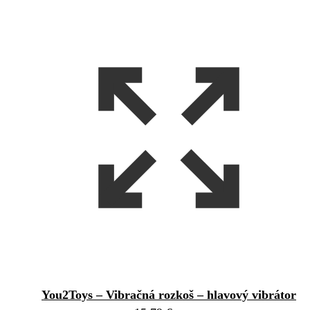
You2Toys – Vibračná rozkoš – hlavový vibrátor