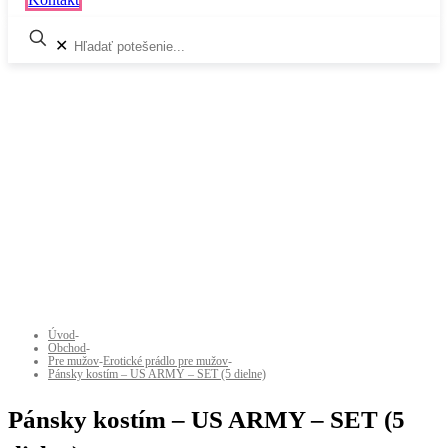
✕
Úvod
-
Obchod
-
Pre mužov
-
Erotické prádlo pre mužov
-
Pánsky kostím – US ARMY – SET (5 dielne)
Pánsky kostím – US ARMY – SET (5