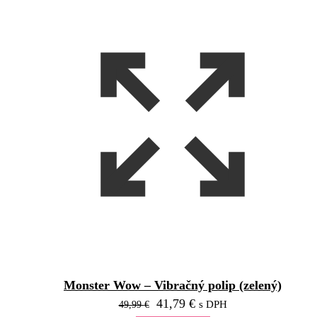
Monster Wow – Vibračný polip (zelený)
Pôvodná
Aktuálna
41,79
€
49,99
€
s DPH