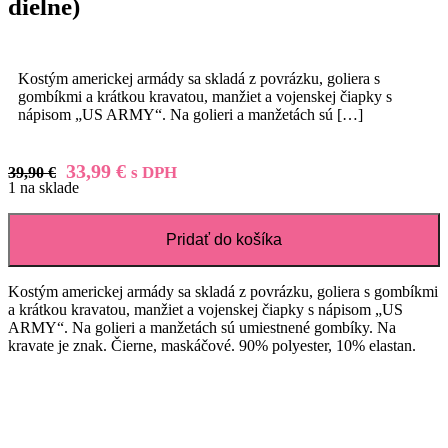
dielne)
Kostým americkej armády sa skladá z povrázku, goliera s
gombíkmi a krátkou kravatou, manžiet a vojenskej čiapky s
nápisom „US ARMY“. Na golieri a manžetách sú
[…]
Pôvodná
Aktuálna
33,99
€
s DPH
39,90
€
1 na sklade
cena
cena
bola:
je:
39,90 €.
33,99 €.
Pridať do košíka
Kostým americkej armády sa skladá z povrázku, goliera s gombíkmi
a krátkou kravatou, manžiet a vojenskej čiapky s nápisom „US
ARMY“. Na golieri a manžetách sú umiestnené gombíky. Na
kravate je znak. Čierne, maskáčové. 90% polyester, 10% elastan.