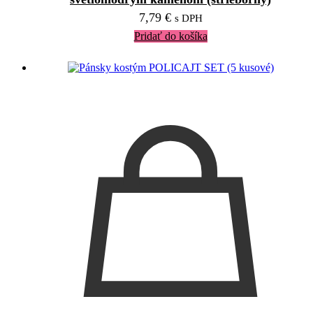
7,79
€
s DPH
Pridať do košíka
V ZĽAVE