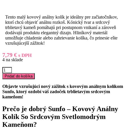
Tento malý kovový análny kolík je ideálny pre začiatočníkov,
ktorí chcú objaviť análnu rozkoš. Kónický tvar a srdcový
trblietavý kameň pomáhajú pri postupnom vnikaní a zároveň
dodávajú produktu elegantný dizajn. Hliníkový materiál
umožňuje chladenie alebo zahrievanie kolíka, čo prinesie ešte
vzrušujúcejší zážitok!
7,79
€
s DPH
4 na sklade
množstvo
Sunfo
Pridať do košíka
-
kovový
Objavte vzrušujúci nový zážitok s kovovým análnym kolíkom
análny
Sunfo, ktorý ozdobí váš zadoček trblietavým srdcovým
kolík
kameňom!
so
srdcovým
Prečo je dobrý
Sunfo – Kovový Análny
svetlomodrým
Kolík So Srdcovým Svetlomodrým
kameňom
(strieborný)
Kameňom
?