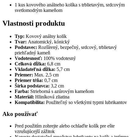
1 kus kovového análneho kolíka s trblietavým, srdcovým
svetlomodrým kameňom
Vlastnosti produktu
Typ:
Kovový análny kolík
Tvar:
Anatomický, kónický
Podstavec:
Rozšírený, bezpečný, srdcový, trblietavý
priehľadný kameň
Vodotesnosť:
100% vodotesný
Celková dĺžka:
6,8 cm
Vkladateľná dĺžka:
5,7 cm
Priemer:
Max. 2,5 cm
Priemer tŕňa:
0,7 cm
Šírka podstavca:
3,2 cm
Farba:
Strieborná s azúrovým kameňom
Materiál:
Hliníková zliatina
Kompatibilita:
Použiteľný so všetkými typmi lubrikantov
Ako používať
Pred použitím zohrejte alebo ochlaďte kolík pre ešte
vzrušujúcejší zážitok
Naneste dostatočné množstvo lubrikantu na kolík a intímne