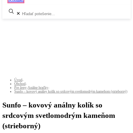
✕
Úvod
-
Obchod
-
Pre ženy
-
Análne hračky
-
Sunfo – kovový análny kolík so srdcovým svetlomodrým kameňom (strieborný)
Sunfo – kovový análny kolík so
srdcovým svetlomodrým kameňom
(strieborný)