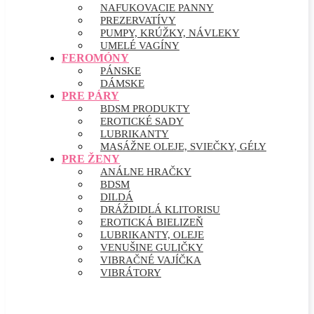
NAFUKOVACIE PANNY
PREZERVATÍVY
PUMPY, KRÚŽKY, NÁVLEKY
UMELÉ VAGÍNY
FEROMÓNY
PÁNSKE
DÁMSKE
PRE PÁRY
BDSM PRODUKTY
EROTICKÉ SADY
LUBRIKANTY
MASÁŽNE OLEJE, SVIEČKY, GÉLY
PRE ŽENY
ANÁLNE HRAČKY
BDSM
DILDÁ
DRÁŽDIDLÁ KLITORISU
EROTICKÁ BIELIZEŇ
LUBRIKANTY, OLEJE
VENUŠINE GULIČKY
VIBRAČNÉ VAJÍČKA
VIBRÁTORY