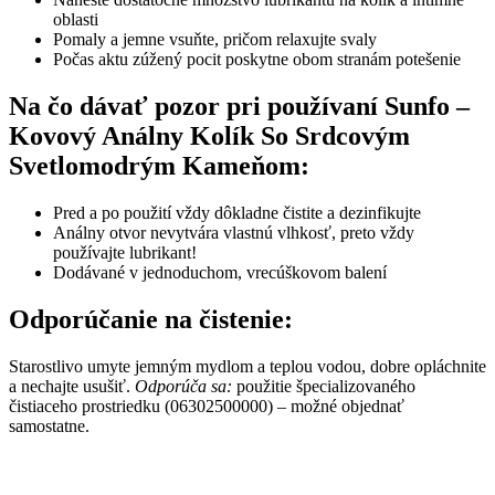
oblasti
Pomaly a jemne vsuňte, pričom relaxujte svaly
Počas aktu zúžený pocit poskytne obom stranám potešenie
Na čo dávať pozor pri používaní
Sunfo –
Kovový Análny Kolík So Srdcovým
Svetlomodrým Kameňom
:
Pred a po použití vždy dôkladne čistite a dezinfikujte
Análny otvor nevytvára vlastnú vlhkosť, preto vždy
používajte lubrikant!
Dodávané v jednoduchom, vrecúškovom balení
Odporúčanie na čistenie:
Starostlivo umyte jemným mydlom a teplou vodou, dobre opláchnite
a nechajte usušiť.
Odporúča sa:
použitie špecializovaného
čistiaceho prostriedku (06302500000) – možné objednať
samostatne.