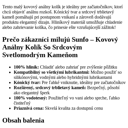
Tento malý kovový análny kolík je ideálny pre začiatočníkov, ktorí
chcú objaviť análnu rozkoš. Kónický tvar a srdcový trblietavý
kameň pomáhajú pri postupnom vnikaní a zároveň dodávajú
produktu elegantný dizajn. Hliníkový materiál umožňuje chladenie
alebo zahrievanie kolíka, čo prinesie ešte vzrušujúcejší zážitok!
Prečo zákazníci milujú
Sunfo – Kovový
Análny Kolík So Srdcovým
Svetlomodrým Kameňom
100% hliník:
Chladiť alebo zahriať pre zvýšenie pôžitku
Kompatibilný so všetkými lubrikantmi:
Možno použiť so
silikónovými, vodnými alebo hybridnými lubrikantami
Kónický tvar:
Pre ľahké vniknutie, ideálny pre začiatočníkov
Rozšírený, srdcový trblietavý kameň:
Bezpečný, pôsobí
ako elegantný šperk
100% vodotesný:
Použiteľný vo vani alebo sprche, ľahko
čistiteľný
Priaznivá cena:
Skvelá kvalita za dostupnú cenu
Obsah balenia