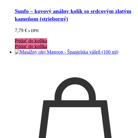
Sunfo – kovový análny kolík so srdcovým zlatým
kameňom (strieborný)
7,79
€
s DPH
Pridať do košíka
Pridať do košíka