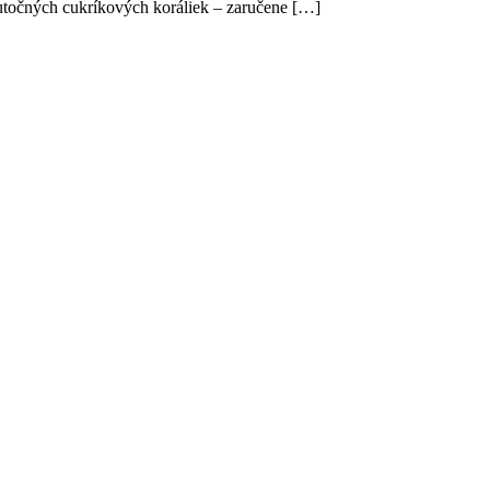
utočných cukríkových koráliek – zaručene
[…]