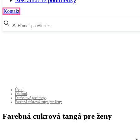
Reklamačné podmienky
Kontakt
✕
Úvod
-
Obchod
-
Darčekové predmety
-
Farebná cukrová tangá pre ženy
Farebná cukrová tangá pre ženy