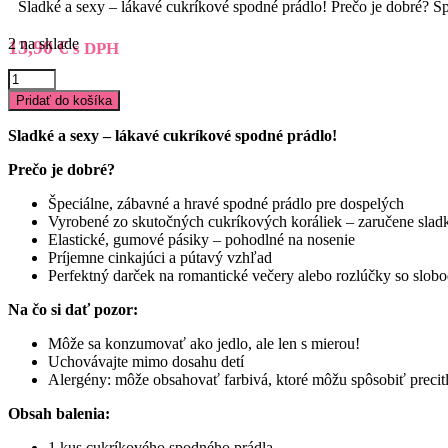
Sladké a sexy – lákavé cukríkové spodné prádlo! Prečo je dobré? Š
2 na sklade
13,90
€
s DPH
množstvo
Farebná
Pridať do košíka
cukrová
tangá
Sladké a sexy – lákavé cukríkové spodné prádlo!
pre
ženy
Prečo je dobré?
Špeciálne, zábavné a hravé spodné prádlo pre dospelých
Vyrobené zo skutočných cukríkových koráliek – zaručene sladk
Elastické, gumové pásiky – pohodlné na nosenie
Príjemne cinkajúci a pútavý vzhľad
Perfektný darček na romantické večery alebo rozlúčky so slob
Na čo si dať pozor:
Môže sa konzumovať ako jedlo, ale len s mierou!
Uchovávajte mimo dosahu detí
Alergény: môže obsahovať farbivá, ktoré môžu spôsobiť precit
Obsah balenia:
1 kus cukríkového spodného prádla