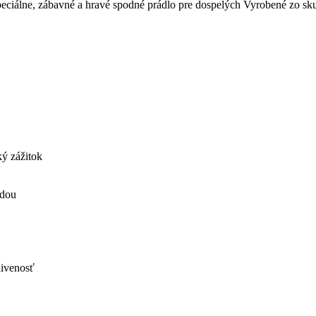
peciálne, zábavné a hravé spodné prádlo pre dospelých Vyrobené zo sk
ý zážitok
odou
livenosť