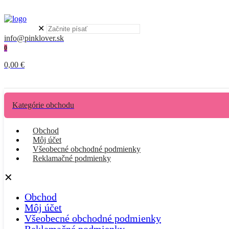
✕
info@pinklover.sk
0
0,00 €
Kategórie obchodu
Obchod
Môj účet
Všeobecné obchodné podmienky
Reklamačné podmienky
✕
Obchod
Môj účet
Všeobecné obchodné podmienky