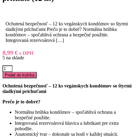
Ochutená bezpečnosť – 12 ks vegánskych kondómov so štyrmi
sladkými príchuťami Prečo je to dobré? Normálna hrúbka
kondómov – spoľahlivá ochrana a bezpečné použitie.
Integrovaná rezervoárová
[…]
8,99
€
s DPH
5 na sklade
množstvo
EXS
Pridať do košíka
Zmiešané
-
Ochutená bezpečnosť – 12 ks vegánskych kondómov so štyrmi
kondómy
sladkými príchuťami
-
rôzne
Prečo je to dobré?
príchute
(12
Normálna hrúbka kondómov – spoľahlivá ochrana a
ks)
bezpečné použitie.
Integrovaná rezervoárová hlavica a lubrikant pre extra
pohodlie.
Anatomický tvar – dokonale sa hodí v každej situácii.