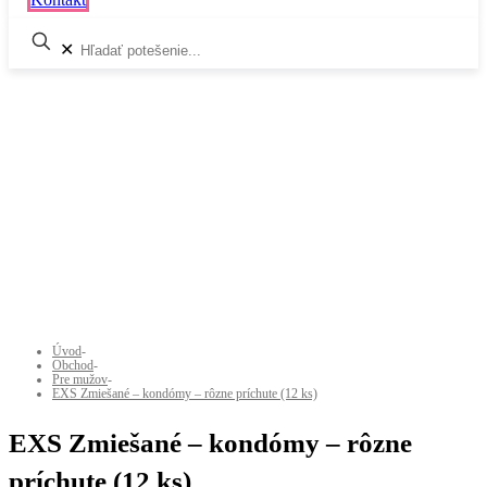
✕
Úvod
-
Obchod
-
Pre mužov
-
EXS Zmiešané – kondómy – rôzne príchute (12 ks)
EXS Zmiešané – kondómy – rôzne
príchute (12 ks)