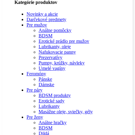
Kategórie produktov
Novinky a akcie
Darčekové predmety
Pre mužov
Análne pomôcky
BDSM
Erotické prádlo pre mužov
Lubrikanty, oleje
Nafukovacie panny
Prezervatívy
Pumpy, krúžky, návleky
Umelé vagíny
Feromóny
Pánske
Dámske
Pre páry
BDSM produkty
Erotické sady
Lubrikanty
Masážne oleje, sviečky, gély
Pre ženy
Análne hračky
BDSM
Dildá