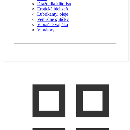
Dráždidlá klitorisu
Erotická bielizeň
Lubrikanty, oleje
Venušine guličky
Vibračné vajíčka
Vibrátory