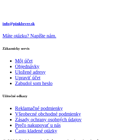
info@pinklover.sk
Máte otázku? Napíšte nám.
Zákaznícky servis
Môj účet
Objednávky
Uložené adresy
Upraviť účet
Zabudol som heslo
Užitočné odkazy
Reklamačné podmienky
Všeobecné obchodné podmienky
Zásady ochrany osobných údajov
Prečo nakupovať u nás
Často kladené otázky