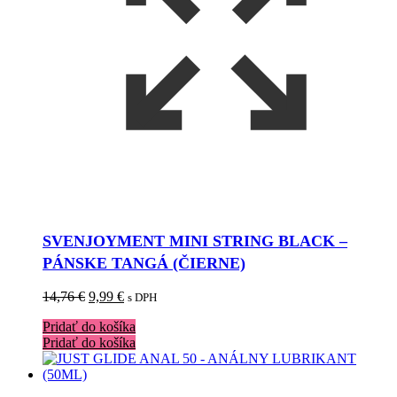
SVENJOYMENT MINI STRING BLACK –
PÁNSKE TANGÁ (ČIERNE)
Pôvodná
Aktuálna
14,76
€
9,99
€
s DPH
cena
cena
Pridať do košíka
bola:
je:
Pridať do košíka
14,76 €.
9,99 €.