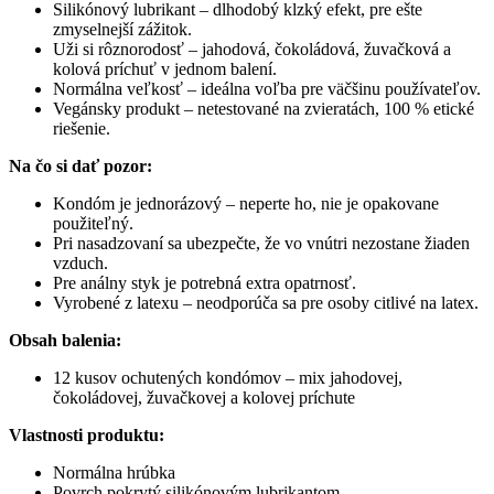
Silikónový lubrikant – dlhodobý klzký efekt, pre ešte
zmyselnejší zážitok.
Uži si rôznorodosť – jahodová, čokoládová, žuvačková a
kolová príchuť v jednom balení.
Normálna veľkosť – ideálna voľba pre väčšinu používateľov.
Vegánsky produkt – netestované na zvieratách, 100 % etické
riešenie.
Na čo si dať pozor:
Kondóm je jednorázový – neperte ho, nie je opakovane
použiteľný.
Pri nasadzovaní sa ubezpečte, že vo vnútri nezostane žiaden
vzduch.
Pre análny styk je potrebná extra opatrnosť.
Vyrobené z latexu – neodporúča sa pre osoby citlivé na latex.
Obsah balenia:
12 kusov ochutených kondómov – mix jahodovej,
čokoládovej, žuvačkovej a kolovej príchute
Vlastnosti produktu:
Normálna hrúbka
Povrch pokrytý silikónovým lubrikantom