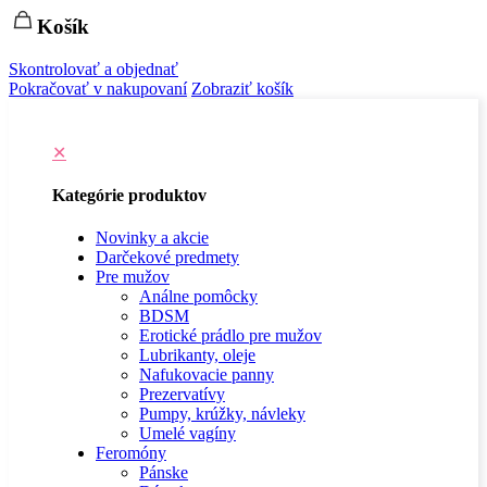
Košík
Skontrolovať a objednať
Pokračovať v nakupovaní
Zobraziť košík
✕
Kategórie produktov
Novinky a akcie
Darčekové predmety
Pre mužov
Análne pomôcky
BDSM
Erotické prádlo pre mužov
Lubrikanty, oleje
Nafukovacie panny
Prezervatívy
Pumpy, krúžky, návleky
Umelé vagíny
Feromóny
Pánske