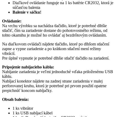
Diaľkové ovládanie funguje na 1 ks batérie CR2032, ktorá je
súčasťou balenia
Balenie v sáčku!
Ovládanie:
Na vrchu výrobku sa nachádza tlačidlo, ktoré je potrebné dlhšie
stlačiť, čím sa zariadenie dostane do pohotovostného režimu, od
tohto okamihu je možné ho ovládať aj bezdrôtovým ovládaním.
Na diaľkovom ovládači nájdete tlačidlo, ktoré po dlhšom stlačení
zapne a vypne zariadenie a po krátkom stlačení mení režimy
vibrácií.
Pre úplné vypnutie je potrebné dlhšie stlačiť tlačidlo na zariadení.
Pripojenie nabíjacieho kábla:
Nabíjanie zariadenia je veľmi jednoduché vďaka priloženému USB
káblu.
Nabíjací konektor nájdete na zadnej strane zariadenia v malej
perforovanej kruhu, ktorú je potrebné pri prvom použití opatrne
prepichnúť koncom nabíjačky.
Obsah balenia:
1 ks vibrátor
1 ks USB nabíjací kábel