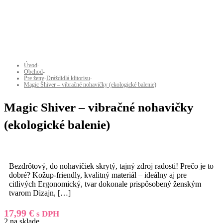
Úvod
-
Obchod
-
Pre ženy
-
Dráždidlá klitorisu
-
Magic Shiver – vibračné nohavičky (ekologické balenie)
Magic Shiver – vibračné nohavičky
(ekologické balenie)
Bezdrôtový, do nohavičiek skrytý, tajný zdroj radosti! Prečo je to
dobré? Kožup-friendly, kvalitný materiál – ideálny aj pre
citlivých Ergonomický, tvar dokonale prispôsobený ženským
tvarom Dizajn,
[…]
17,99
€
s DPH
2 na sklade