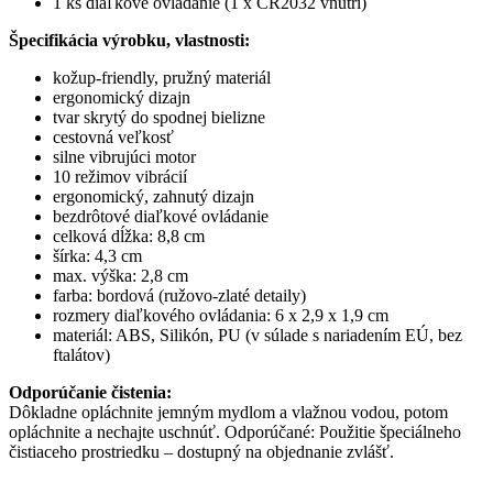
1 ks diaľkové ovládanie (1 x CR2032 vnútri)
Špecifikácia výrobku, vlastnosti:
kožup-friendly, pružný materiál
ergonomický dizajn
tvar skrytý do spodnej bielizne
cestovná veľkosť
silne vibrujúci motor
10 režimov vibrácií
ergonomický, zahnutý dizajn
bezdrôtové diaľkové ovládanie
celková dĺžka: 8,8 cm
šírka: 4,3 cm
max. výška: 2,8 cm
farba: bordová (ružovo-zlaté detaily)
rozmery diaľkového ovládania: 6 x 2,9 x 1,9 cm
materiál: ABS, Silikón, PU (v súlade s nariadením EÚ, bez
ftalátov)
Odporúčanie čistenia:
Dôkladne opláchnite jemným mydlom a vlažnou vodou, potom
opláchnite a nechajte uschnúť. Odporúčané: Použitie špeciálneho
čistiaceho prostriedku – dostupný na objednanie zvlášť.