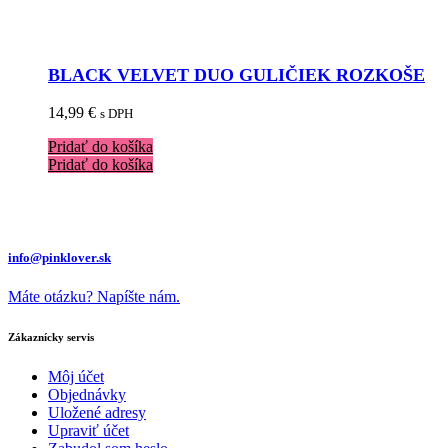
BLACK VELVET DUO GULIČIEK ROZKOŠE
14,99
€
s DPH
Pridať do košíka
Pridať do košíka
info@pinklover.sk
Máte otázku? Napíšte nám.
Zákaznícky servis
Môj účet
Objednávky
Uložené adresy
Upraviť účet