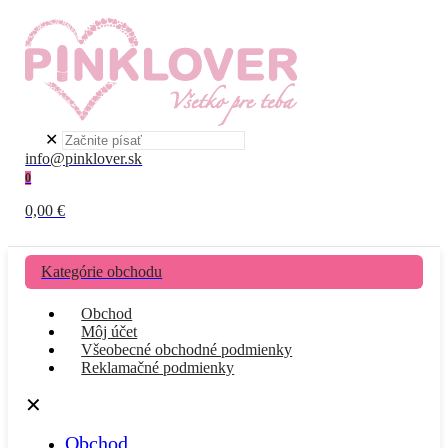
✕
info@pinklover.sk
0
0,00 €
Kategórie obchodu
Obchod
Môj účet
Všeobecné obchodné podmienky
Reklamačné podmienky
✕
Obchod