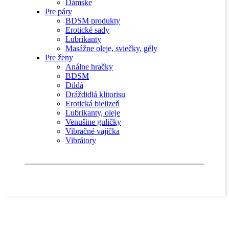
Dámske
Pre páry
BDSM produkty
Erotické sady
Lubrikanty
Masážne oleje, sviečky, gély
Pre ženy
Análne hračky
BDSM
Dildá
Dráždidlá klitorisu
Erotická bielizeň
Lubrikanty, oleje
Venušine guličky
Vibračné vajíčka
Vibrátory