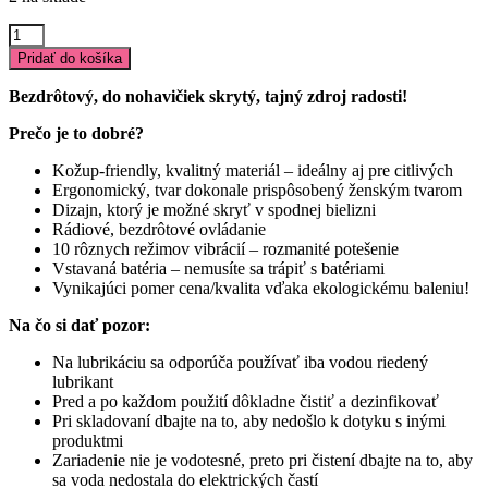
množstvo
Magic
Pridať do košíka
Shiver
-
Bezdrôtový, do nohavičiek skrytý, tajný zdroj radosti!
vibračné
nohavičky
Prečo je to dobré?
(ekologické
balenie)
Kožup-friendly, kvalitný materiál – ideálny aj pre citlivých
Ergonomický, tvar dokonale prispôsobený ženským tvarom
Dizajn, ktorý je možné skryť v spodnej bielizni
Rádiové, bezdrôtové ovládanie
10 rôznych režimov vibrácií – rozmanité potešenie
Vstavaná batéria – nemusíte sa trápiť s batériami
Vynikajúci pomer cena/kvalita vďaka ekologickému baleniu!
Na čo si dať pozor:
Na lubrikáciu sa odporúča používať iba vodou riedený
lubrikant
Pred a po každom použití dôkladne čistiť a dezinfikovať
Pri skladovaní dbajte na to, aby nedošlo k dotyku s inými
produktmi
Zariadenie nie je vodotesné, preto pri čistení dbajte na to, aby
sa voda nedostala do elektrických častí