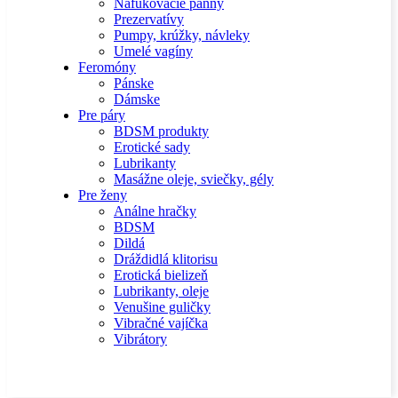
Nafukovacie panny
Prezervatívy
Pumpy, krúžky, návleky
Umelé vagíny
Feromóny
Pánske
Dámske
Pre páry
BDSM produkty
Erotické sady
Lubrikanty
Masážne oleje, sviečky, gély
Pre ženy
Análne hračky
BDSM
Dildá
Dráždidlá klitorisu
Erotická bielizeň
Lubrikanty, oleje
Venušine guličky
Vibračné vajíčka
Vibrátory