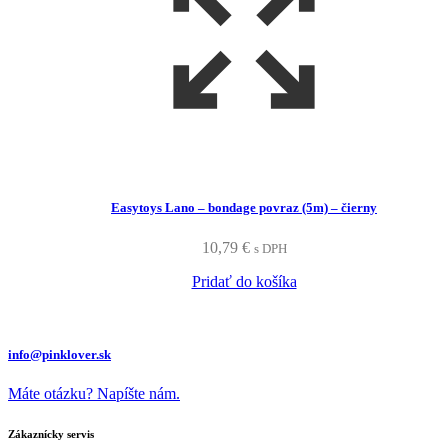
Easytoys Lano – bondage povraz (5m) – čierny
10,79
€
s DPH
Pridať do košíka
info@pinklover.sk
Máte otázku? Napíšte nám.
Zákaznícky servis