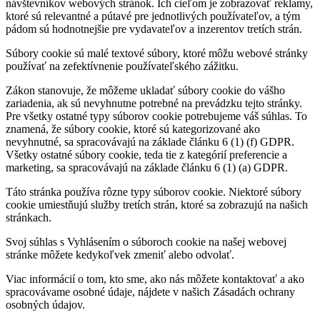
návštevníkov webových stránok. Ich cieľom je zobrazovať reklamy,
ktoré sú relevantné a pútavé pre jednotlivých používateľov, a tým
pádom sú hodnotnejšie pre vydavateľov a inzerentov tretích strán.
Súbory cookie sú malé textové súbory, ktoré môžu webové stránky
používať na zefektívnenie používateľského zážitku.
Zákon stanovuje, že môžeme ukladať súbory cookie do vášho
zariadenia, ak sú nevyhnutne potrebné na prevádzku tejto stránky.
Pre všetky ostatné typy súborov cookie potrebujeme váš súhlas. To
znamená, že súbory cookie, ktoré sú kategorizované ako
nevyhnutné, sa spracovávajú na základe článku 6 (1) (f) GDPR.
Všetky ostatné súbory cookie, teda tie z kategórií preferencie a
marketing, sa spracovávajú na základe článku 6 (1) (a) GDPR.
Táto stránka používa rôzne typy súborov cookie. Niektoré súbory
cookie umiestňujú služby tretích strán, ktoré sa zobrazujú na našich
stránkach.
Svoj súhlas s Vyhlásením o súboroch cookie na našej webovej
stránke môžete kedykoľvek zmeniť alebo odvolať.
Viac informácií o tom, kto sme, ako nás môžete kontaktovať a ako
spracovávame osobné údaje, nájdete v našich Zásadách ochrany
osobných údajov.