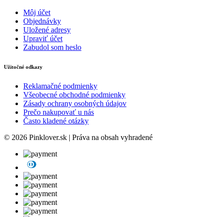
Môj účet
Objednávky
Uložené adresy
Upraviť účet
Zabudol som heslo
Užitočné odkazy
Reklamačné podmienky
Všeobecné obchodné podmienky
Zásady ochrany osobných údajov
Prečo nakupovať u nás
Často kladené otázky
© 2026 Pinklover.sk | Práva na obsah vyhradené