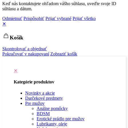
Keď nás kontaktujete ohľadom vášho súhlasu, uveďte svoje ID
súhlasu a dátum.
Odmietnuť
Prispôsobiť
Prijať vybrané
Prijať všetko
✕
Košík
Skontrolovať a objednať
Pokračovať v nakupovaní
Zobraziť košík
✕
Kategórie produktov
Novinky a akcie
Darčekové predmety
Pre mužov
Análne pomôcky
BDSM
Erotické prádlo pre mužov
Lubrikanty, oleje