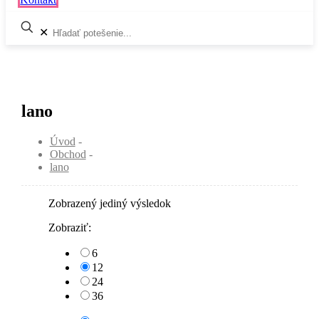
✕
lano
Úvod
-
Obchod
-
lano
Zobrazený jediný výsledok
Zobraziť:
6
12
24
36