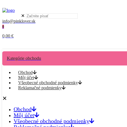
✕
info@pinklover.sk
0
0,00 €
Kategórie obchodu
Obchod
Môj účet
Všeobecné obchodné podmienky
Reklamačné podmienky
✕
Obchod
Môj účet
Všeobecné obchodné podmienky