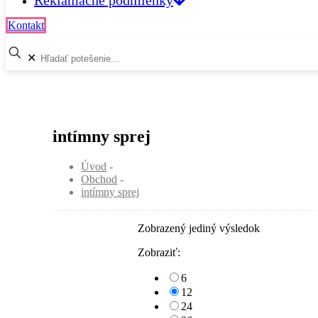
Reklamačné podmienky
Kontakt
✕
intímny sprej
Úvod
-
Obchod
-
intímny sprej
Zobrazený jediný výsledok
Zobraziť:
6
12
24