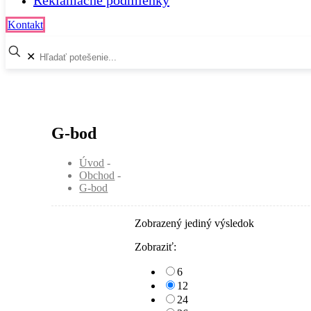
Reklamačné podmienky
Kontakt
✕
G-bod
Úvod
-
Obchod
-
G-bod
Zobrazený jediný výsledok
Zobraziť:
6
12
24