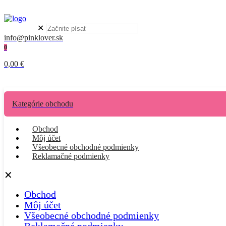
✕
info@pinklover.sk
0
0,00 €
Kategórie obchodu
Obchod
Môj účet
Všeobecné obchodné podmienky
Reklamačné podmienky
✕
Obchod
Môj účet
Všeobecné obchodné podmienky